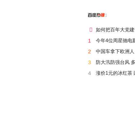


如何把百年大党建
1
今年4位周星驰电
2
中国车拿下欧洲人 
3
防大汛防强台风 
4
涨价1元的冰红茶 