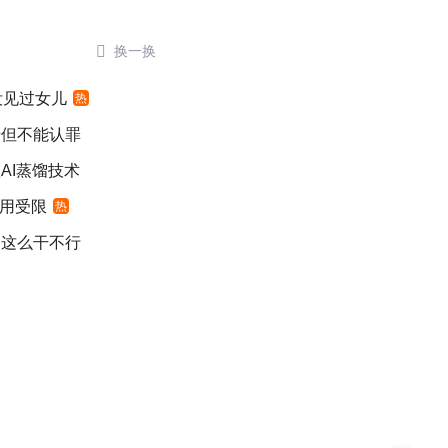

换一换
没见过女儿
热
错但不能认罪
AI蒸馏技术
适用受限
热
：这么干不行