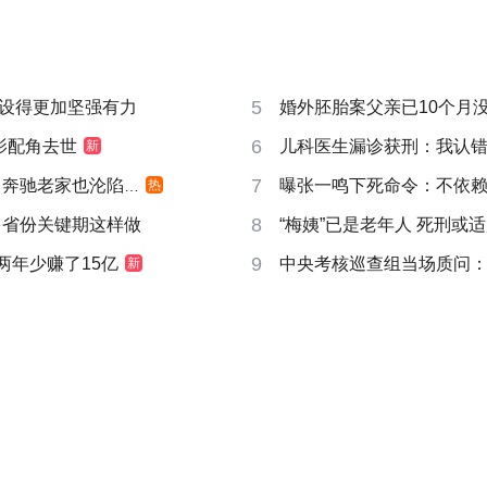
5
设得更加坚强有力
婚外胚胎案父亲已10个月
6
影配角去世
儿科医生漏诊获刑：我认
新
7
奔驰老家也沦陷了
曝张一鸣下死命令：不依赖
热
8
多省份关键期这样做
“梅姨”已是老年人 死刑或
9
两年少赚了15亿
中央考核巡查组当场质问
新