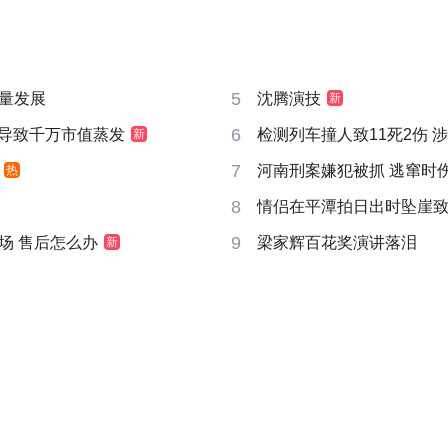
5
量发展
沈腾演技
新
6
告导致千万市值蒸发
检测列车撞人致11死2伤 
新
7
河南刑案嫌犯被抓 逃窜时
热
8
情侣在平潭拍日出时坠崖
9
场 售后怎么办
梁家辉百花奖演讲落泪
新