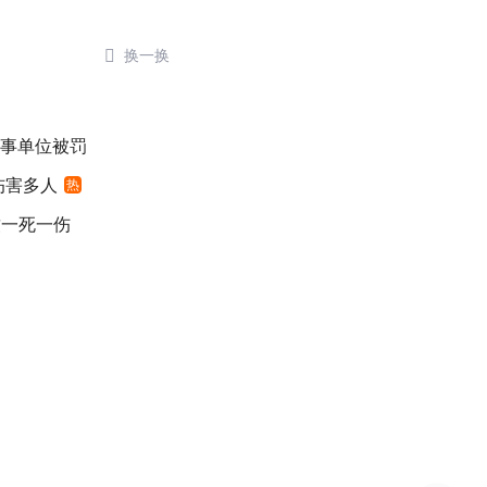

换一换
涉事单位被罚
伤害多人
热
致一死一伤