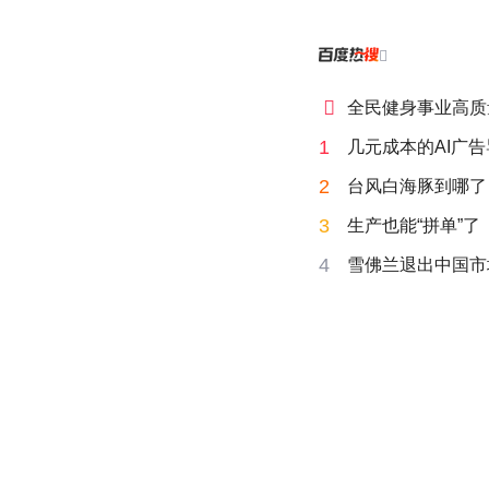


全民健身事业高质
1
几元成本的AI广
2
台风白海豚到哪了
3
生产也能“拼单”了
4
雪佛兰退出中国市