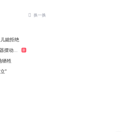

换一换
了
缘儿媳拒绝
摆动明显
新
地牺牲
立”