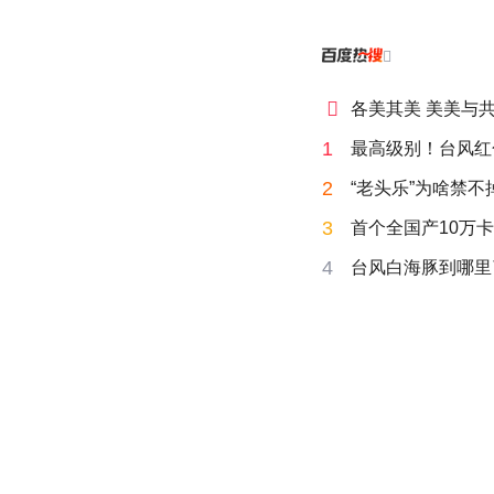


各美其美 美美与
1
最高级别！台风红
2
“老头乐”为啥禁不
3
首个全国产10万卡
4
台风白海豚到哪里