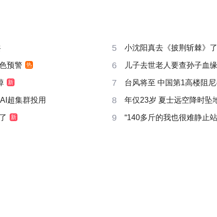
5
共
小沈阳真去《披荆斩棘》
6
色预警
儿子去世老人要查孙子血
热
7
掉
台风将至 中国第1高楼阻尼器
新
8
AI超集群投用
年仅23岁 夏士远空降时坠
9
了
“140多斤的我也很难静止站
新